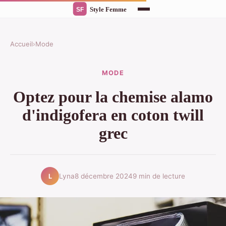
Accueil
›
Mode
MODE
Optez pour la chemise alamo
d'indigofera en coton twill
grec
Lyna
8 décembre 2024
9 min de lecture
L