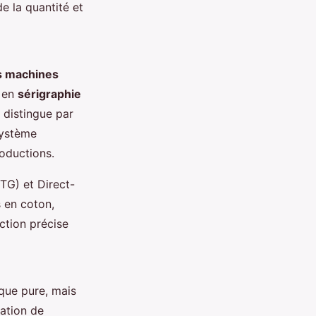
 la quantité et
es machines
M en
sérigraphie
 distingue par
système
roductions.
TG) et Direct-
s en coton,
ction précise
ique pure, mais
isation de