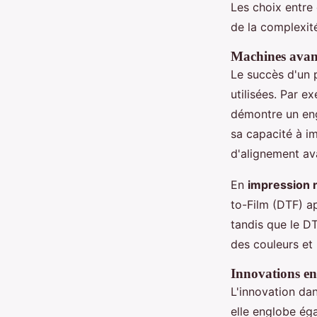
Les choix entre
de la complexit
Machines avanc
Le succès d'un 
utilisées. Par 
démontre un e
sa capacité à i
d'alignement ava
En
impression 
to-Film (DTF) ap
tandis que le DT
des couleurs et 
Innovations en 
L'innovation dan
elle englobe ég