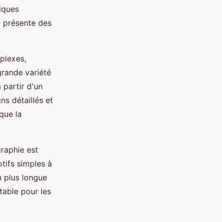
iques
 présente des
mplexes,
grande variété
 partir d'un
ns détaillés et
que la
graphie est
tifs simples à
n plus longue
table pour les