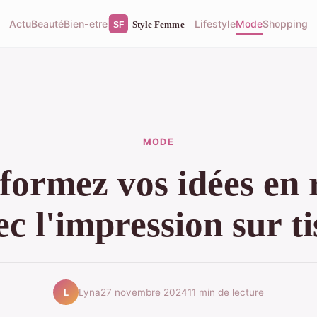
Actu
Beauté
Bien-etre
Lifestyle
Mode
Shopping
MODE
formez vos idées en r
ec l'impression sur ti
Lyna
27 novembre 2024
11 min de lecture
L