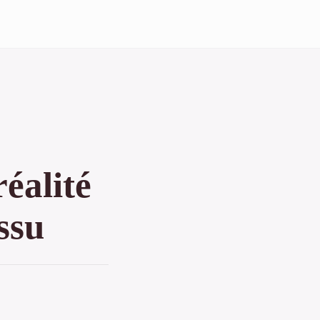
éalité
ssu