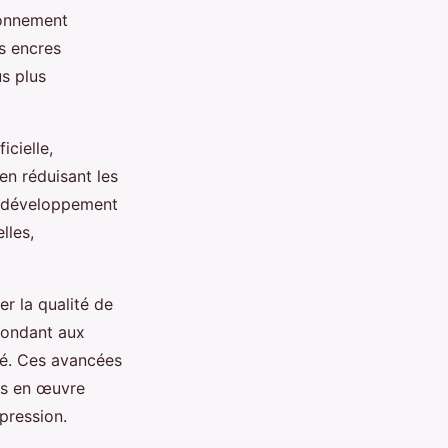
ronnement
s encres
us plus
icielle,
en réduisant les
le développement
lles,
r la qualité de
pondant aux
ité. Ces avancées
es en œuvre
pression.