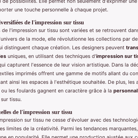
té de possibilités. Elle permet non seulement d'exprimer une
porter une touche personnelle à chaque projet.
versifiées de l'impression sur tissu
s de l'impression sur tissu sont variées et se retrouvent d
'univers de la mode, elle révolutionne les collections par d
ui distinguent chaque création. Les designers peuvent
tran
les
uniques, en utilisant des techniques d'
impression sur ti
ui capturent l'essence de leur vision artistique. Dans la dé
 textiles imprimés offrent une gamme de motifs allant du c
ant ainsi les espaces à l'esthétique souhaitée. De plus, les
ou les foulards gagnent en caractère grâce à la
personnal
sur tissu.
lles de l'impression sur tissu
'impression sur tissu ne cesse d'évoluer avec des technolog
es limites de la créativité. Parmi les tendances marquantes, 
ne en popularité. Elle permet une production ajustée aux