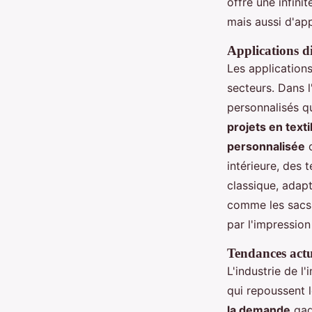
offre une infini
mais aussi d'ap
Applications di
Les application
secteurs. Dans l
personnalisés q
projets en texti
personnalisée
q
intérieure, des
classique, adapt
comme les sacs 
par l'impression 
Tendances actue
L'industrie de l
qui repoussent l
la demande
gag