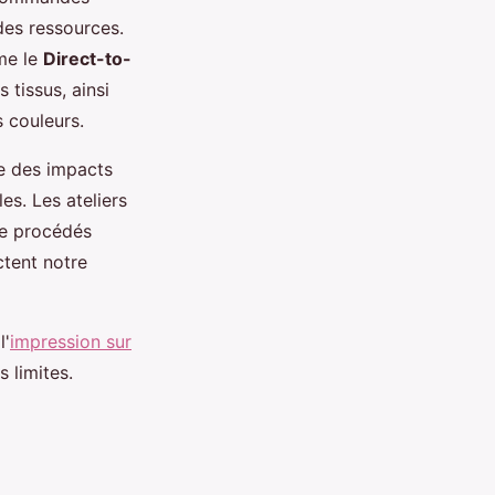
 des ressources.
me le
Direct-to-
 tissus, ainsi
s couleurs.
e des impacts
s. Les ateliers
de procédés
ctent notre
l'
impression sur
s limites.