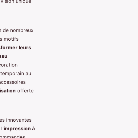
 vision unique
ans de nombreux
es motifs
sformer leurs
ssu
coration
ontemporain au
 accessoires
isation
offerte
ies innovantes
l'
impression à
 commandes