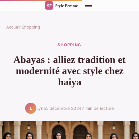
Accueil
›
Shopping
SHOPPING
Abayas : alliez tradition et
modernité avec style chez
haiya
Lyna
5 décembre 2024
7 min de lecture
L